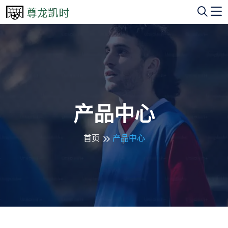
产品中心
首页
产品中心