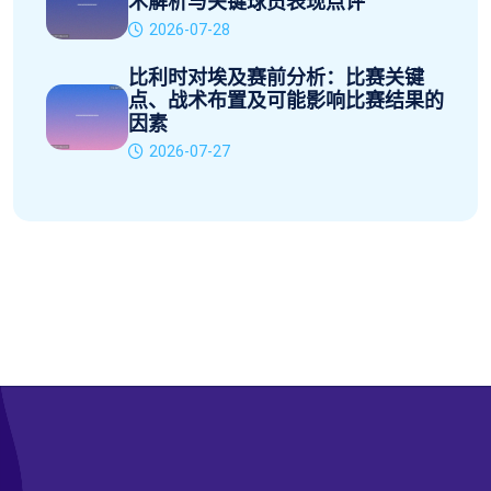
术解析与关键球员表现点评
2026-07-28
比利时对埃及赛前分析：比赛关键
点、战术布置及可能影响比赛结果的
因素
2026-07-27