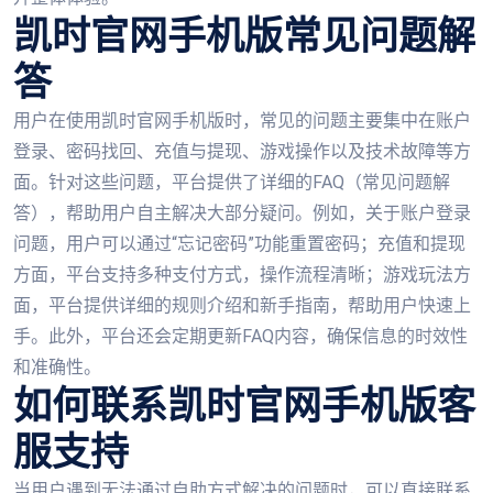
凯时官网手机版常见问题解
答
用户在使用凯时官网手机版时，常见的问题主要集中在账户
登录、密码找回、充值与提现、游戏操作以及技术故障等方
面。针对这些问题，平台提供了详细的FAQ（常见问题解
答），帮助用户自主解决大部分疑问。例如，关于账户登录
问题，用户可以通过“忘记密码”功能重置密码；充值和提现
方面，平台支持多种支付方式，操作流程清晰；游戏玩法方
面，平台提供详细的规则介绍和新手指南，帮助用户快速上
手。此外，平台还会定期更新FAQ内容，确保信息的时效性
和准确性。
如何联系凯时官网手机版客
服支持
当用户遇到无法通过自助方式解决的问题时，可以直接联系